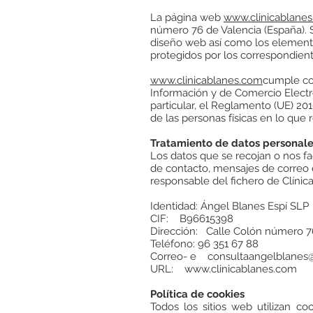
La página web
www.clinicablane
número 76 de Valencia (España). S
diseño web así como los elemento
protegidos por los correspondien
www.clinicablanes.com
cumple con
Información y de Comercio Electró
particular, el Reglamento (UE) 20
de las personas físicas en lo que 
Tratamiento de datos personal
Los datos que se recojan o nos f
de contacto, mensajes de correo el
responsable del fichero de Clínic
Identidad: Ángel Blanes Espí SLP
CIF: B96615398
Dirección: Calle Colón número 76
Teléfono: 96 351 67 88
Correo- e
consultaangelblanes
URL:
www.clinicablanes.com
Política de cookies
Todos los sitios web utilizan c