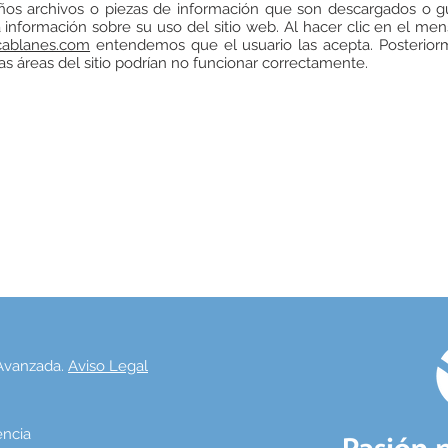
ños archivos o piezas de información que son descargados o g
 información sobre su uso del sitio web. Al hacer clic en el m
cablanes.com
entendemos que el usuario las acepta. Posteriorme
rtas áreas del sitio podrían no funcionar correctamente.
 Avanzada.
Aviso Legal
lencia