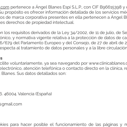
s.com
pertenece a Ángel Blanes Espí S.L.P., con CIF B96615398 y d
u propósito es ofrecer información detallada de los servicios médi
s de marca corporativa presentes en ella pertenecen a Ángel Bl
tes derechos de propiedad intelectual.
 los requisitos derivados de la Ley 34/2002, de 11 de julio, de Se
nico, y normativa vigente relativa a la protección de datos de ca
16/679 del Parlamento Europeo y del Consejo, de 27 de abril de 20
respecta al tratamiento de datos personales y a la libre circulació
es
acilite voluntariamente, ya sea navegando por
www.clinicablanes
ectrónico, atención telefónica o contacto directo en la clínica, 
a Blanes. Sus datos detallados son:
. 46004. Valencia (España)
@gmail.com
ookies para hacer posible el funcionamiento de las páginas y m