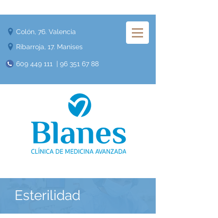
Colón, 76. Valencia
Ribarroja, 17. Manises
609 449 111
|
96 351 67 88
Esterilidad