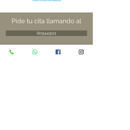
Pide tu cita llamando al
609449111
O pide tu cita on line
Pulse aquí
Entradas del Blog que
te pueden interesar