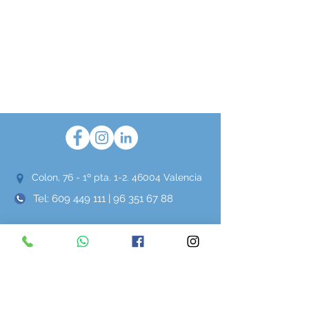
Colon, 76 - 1º pta.
1-2. 46004
Valencia
Tel:
609 449 111
|
96 351 67 88
Carretera Ribarroja,
17. 46940
Manises
Tel:
609 449 111