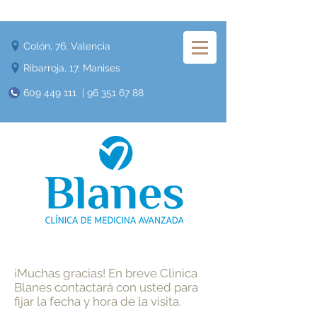
Colón, 76. Valencia
Ribarroja, 17. Manises
609 449 111
|
96 351 67 88
¡Muchas gracias! En breve Clinica
Blanes contactará con usted para
fijar la fecha y hora de la visita.