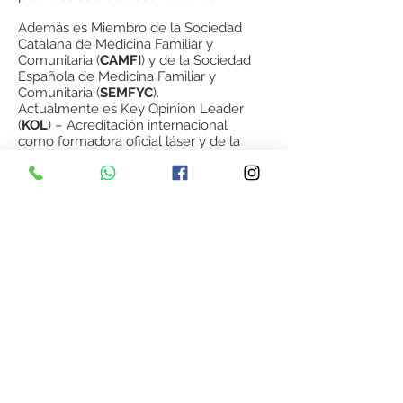
Además es Miembro de la Sociedad
Catalana de Medicina Familiar y
Comunitaria (
CAMFI
) y de la Sociedad
Española de Medicina Familiar y
Comunitaria (
SEMFYC
).
Actualmente es Key Opinion Leader
(
KOL
) – Acreditación internacional
como formadora oficial láser y de la
EOMT
de la Generalitat de Catalunya.
Volver al equipo Blanes
Volver al inicio
Colon, 76 - 1º pta.
1-2. 46004
Valencia
Tel:
609 449 111
|
96 351 67 88