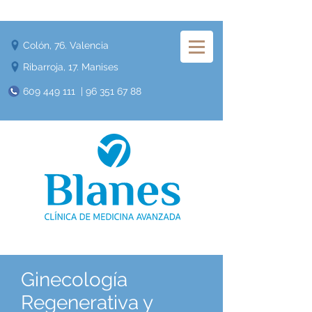
Colón, 76. Valencia
Ribarroja, 17. Manises
609 449 111
|
96 351 67 88
Ginecología
Regenerativa y