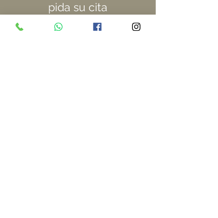
pida su cita
Pulse aquí
Otros tratamientos con láser cutáneo
Volver a las especialidades
Volver al inicio
Colon, 76 - 1º pta.
1-2. 46004
Valencia
Tel:
609 449 111
|
96 351 67 88