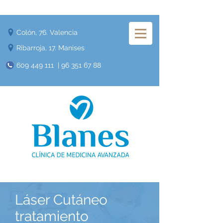
Colón, 76. Valencia
Ribarroja, 17. Manises
609 449 111
|
96 351 67 88
​Láser Cutáneo
tratamiento