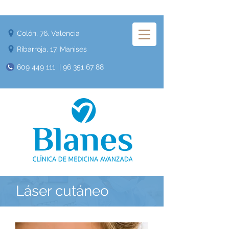
Colón, 76. Valencia
Ribarroja, 17. Manises
609 449 111
|
96 351 67 88
​Láser cutáneo